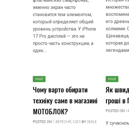
флагманских смартфонах,
множество
именно экран часто
воспомина
становится тем элементом,
его древн
который определяет общий
холмами. О
уровень устройства. У iPhone
Щекавица,
17 Pro дисплей — это не
которая до
просто часть конструкции, а
легендами
один….
ІНШЕ
ІНШЕ
Чому варто обирати
Як швид
техніку саме в магазині
гроші в 
МОТОБЛОК?
POSTED ON
1
POSTED ON
1 ВЕРЕСНЯ, 2025
BY
SMILE
У сучасном