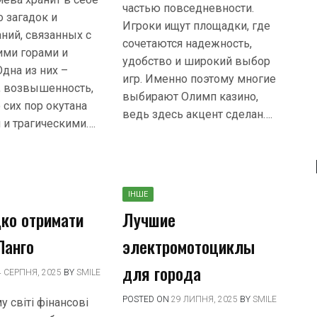
частью повседневности.
 загадок и
Игроки ищут площадки, где
ний, связанных с
сочетаются надежность,
ими горами и
удобство и широкий выбор
дна из них –
игр. Именно поэтому многие
 возвышенность,
выбирают Олимп казино,
 сих пор окутана
ведь здесь акцент сделан….
 и трагическими….
ІНШЕ
ко отримати
Лучшие
Панго
электромотоциклы
для города
4 СЕРПНЯ, 2025
BY
SMILE
POSTED ON
29 ЛИПНЯ, 2025
BY
SMILE
у світі фінансові