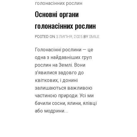
Основні органи
голонасінних рослин
POSTED ON
3 ЛИПНЯ, 2025
BY
SMILE
Голонасінні рослини — це
одна з найдавніших груп
рослин на Землі. Вони
з’явилися задовго до
квіткових, і донині
залишаються важливою
частиною природи. Усі ми
бачили сосни, ялини, ялівці
або модрини….