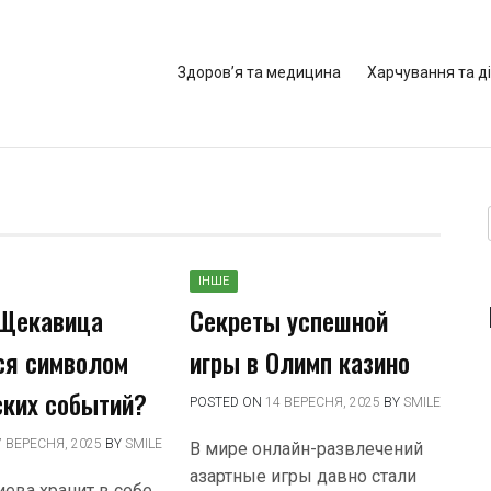
Здоров’я та медицина
Харчування та д
ІНШЕ
 Щекавица
Секреты успешной
ся символом
игры в Олимп казино
ских событий?
POSTED ON
14 ВЕРЕСНЯ, 2025
BY
SMILE
7 ВЕРЕСНЯ, 2025
BY
SMILE
В мире онлайн-развлечений
азартные игры давно стали
иева хранит в себе