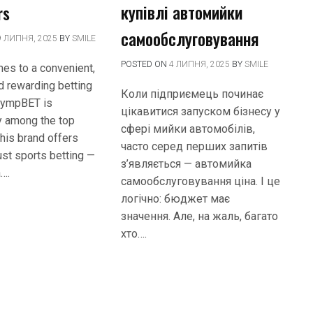
купівлі автомийки
rs
самообслуговування
9 ЛИПНЯ, 2025
BY
SMILE
POSTED ON
4 ЛИПНЯ, 2025
BY
SMILE
es to a convenient,
nd rewarding betting
Коли підприємець починає
OlympBET is
цікавитися запуском бізнесу у
y among the top
сфері мийки автомобілів,
his brand offers
часто серед перших запитів
ust sports betting —
з’являється — автомийка
a….
самообслуговування ціна. І це
логічно: бюджет має
значення. Але, на жаль, багато
хто….