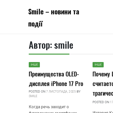
Skip
to
Smile – новини та
content
події
Автор:
smile
ІНШЕ
ІНШЕ
Преимущества OLED-
Почему
дисплея iPhone 17 Pro
считает
трагиче
POSTED ON
7 ЛИСТОПАДА, 2025
BY
SMILE
POSTED ON
1
Когда речь заходит о
История К