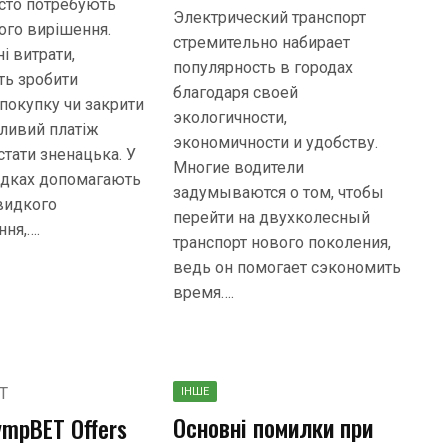
асто потребують
Электрический транспорт
ого вирішення.
стремительно набирает
і витрати,
популярность в городах
ть зробити
благодаря своей
покупку чи закрити
экологичности,
ливий платіж
экономичности и удобству.
тати зненацька. У
Многие водители
адках допомагають
задумываются о том, чтобы
видкого
перейти на двухколесный
ня,….
транспорт нового поколения,
ведь он помогает сэкономить
время….
ІНШЕ
Основні помилки при
ympBET Offers