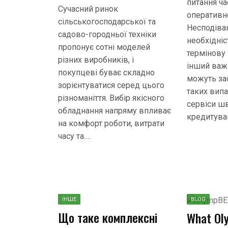
питання ч
Сучасний ринок
оперативн
сільськогосподарської та
Несподіван
садово-городньої техніки
необхідніс
пропонує сотні моделей
термінову 
різних виробників, і
інший важ
покупцеві буває складно
можуть зас
зорієнтуватися серед цього
таких вип
різноманіття. Вибір якісного
сервіси ш
обладнання напряму впливає
кредитуван
на комфорт роботи, витрати
часу та….
ІНШЕ
BLOG
Що таке комплексні
What Ol