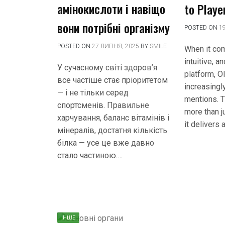
амінокислоти і навіщо
to Playe
вони потрібні організму
POSTED ON
1
POSTED ON
27 ЛИПНЯ, 2025
BY
SMILE
When it com
intuitive, a
У сучасному світі здоров’я
platform, 
все частіше стає пріоритетом
increasingl
— і не тільки серед
mentions. T
спортсменів. Правильне
more than j
харчування, баланс вітамінів і
it delivers 
мінералів, достатня кількість
білка — усе це вже давно
стало частиною….
ІНШЕ