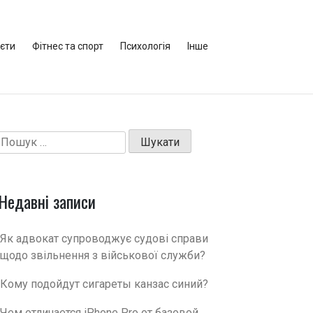
ієти
Фітнес та спорт
Психологія
Інше
Пошук:
Недавні записи
Як адвокат супроводжує судові справи
щодо звільнення з військової служби?
Кому подойдут сигареты канзас синий?
Чем отличается iPhone Pro от базовой