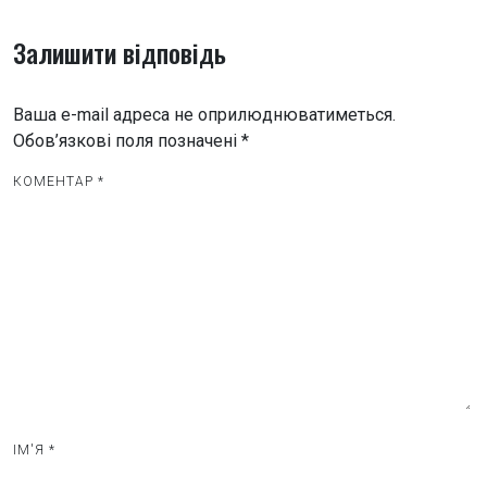
і
г
Залишити відповідь
а
ц
Ваша e-mail адреса не оприлюднюватиметься.
і
Обов’язкові поля позначені
*
я
КОМЕНТАР
*
з
а
п
и
с
і
в
ІМ'Я
*