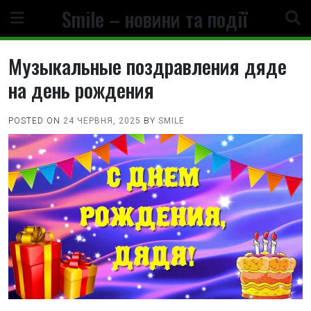
Skip
Smile – новини та події
to
content
Музыкальные поздравления дяде
на день рождения
POSTED ON
24 ЧЕРВНЯ, 2025
BY
SMILE