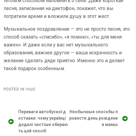
тёплым способом напомнить о себе. Даже короткая
песня, записанная на диктофон, покажет, что вы
потратили время и вложили душу в этот жест.
Музыкальное поздравление — это не просто песня, это
способ сказать «спасибо», «я помню», «ты для меня
важен». И даже если у вас нет музыкального
образования, важнее другое — ваша искренность и
желание сделать дяде приятно. Именно это и делает
такой подарок особенным.
POSTED IN
ІНШЕ
Н
Переваги автобусної д
Необычные способы п
оставки: чому українці
ровести день рождени
а
дедалі частіше обираю
я мамы
в
ть цей спосіб