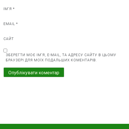
в
ІМ'Я
*
EMAIL
*
САЙТ
ЗБЕРЕГТИ МОЄ ІМ'Я, E-MAIL, ТА АДРЕСУ САЙТУ В ЦЬОМУ
БРАУЗЕРІ ДЛЯ МОЇХ ПОДАЛЬШИХ КОМЕНТАРІВ.