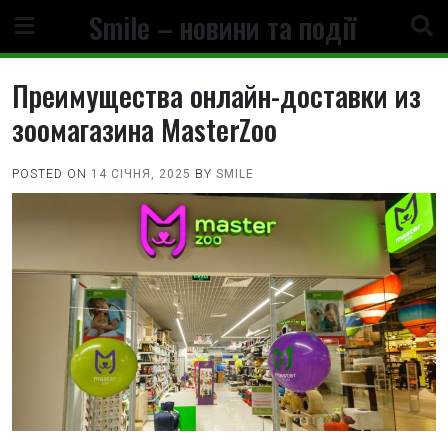
Skip
Smile – новини та події
to
content
Преимущества онлайн-доставки из
зоомагазина MasterZoo
POSTED ON
14 СІЧНЯ, 2025
BY
SMILE