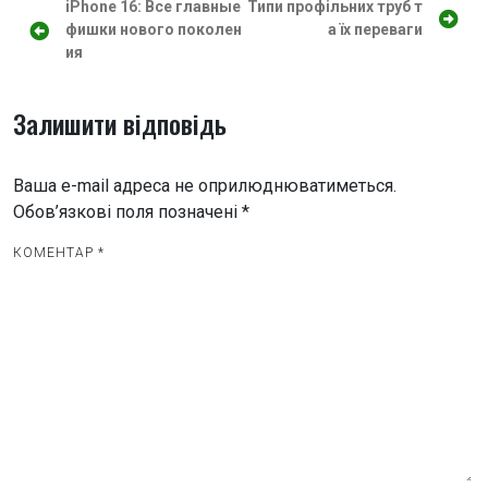
Н
iPhone 16: Все главные
Типи профільних труб т
фишки нового поколен
а їх переваги
а
ия
в
і
Залишити відповідь
г
а
Ваша e-mail адреса не оприлюднюватиметься.
ц
Обов’язкові поля позначені
*
і
КОМЕНТАР
*
я
з
а
п
и
с
і