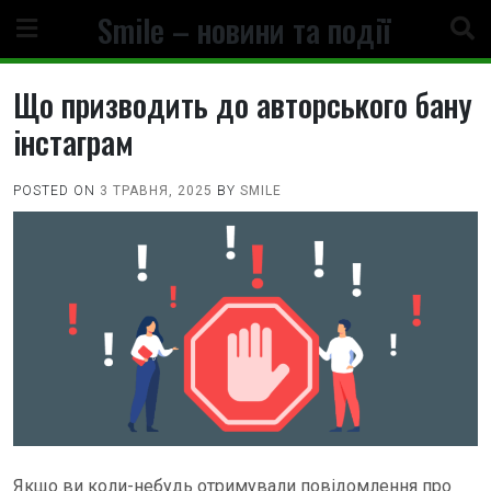
Skip
Smile – новини та події
to
content
Що призводить до авторського бану
інстаграм
POSTED ON
3 ТРАВНЯ, 2025
BY
SMILE
Якщо ви коли-небудь отримували повідомлення про