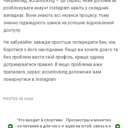
Наприклад, accunlocking — це сервіс, який допомагає
розблокувати акаунт Instagram навіть у складних
випадках. Вони знають всі нюанси процесу, тому
значно підвищують шанси на успішне відновлення
доступу.
Не забувайте: завжди простіше попередити бан, ніж
боротися з його наслідками. Якщо ви хочете довго та
без проблем вести свій профіль, краще одразу
дотримуватися правил. А якщо проблема вже
трапилася, сервіс accunlocking допоможе вам
повернутися в Instagram.
POSTED IN
ІНШЕ
Н
Что входит в спортивн
Просмотры и монетиз
ое питание и для чего о
ация на ютуб: связь и н