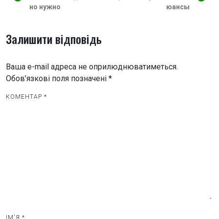
а
но нужно
юансы
в
і
Залишити відповідь
г
а
Ваша e-mail адреса не оприлюднюватиметься.
ц
Обов’язкові поля позначені
*
і
КОМЕНТАР
*
я
з
а
п
и
с
і
в
ІМ'Я
*